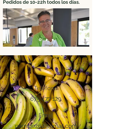
Pedidos de 10-22h todos los días.
Teléfono
675 477 129
Email
pemidez64@gmail.com