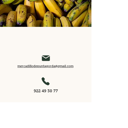
mercadillodepuntagorda@gmail.com
922 49 30 77
Cno. el Pinar, 56A, 38789 Puntagorda,
Santa Cruz de Tenerife