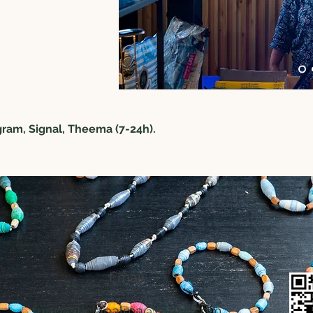
ram, Signal, Theema (7-24h).
Email
funpasticlapalma@gmail.com