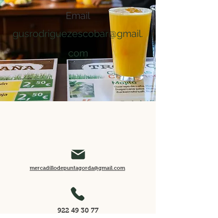
Email
gusrodriguezescobar@gmail.
com
mercadillodepuntagorda@gmail.com
922 49 30 77