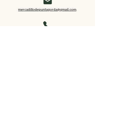
mercadillodepuntagorda@gmail.com
922 49 30 77
Cno. el Pinar, 56A, 38789 Puntagorda,
Santa Cruz de Tenerife
Horario
Sábados de 15:00 a 19:00
Domingos de 11:00 a 15:00